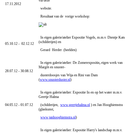
via deze
17.11.2012
website.
Resultaat van de vorige workshop:
In eigen galerie/atelier Expositie Vogels, m.m.v. Dientje Kats
(schilderijen) en
05.10.12 - 02.12.12
Gerard Herder (beelden)
In eigen galerie/atelier: De Zomerexpositie
,
eigen werk van
Margôt en snuster-
28.07.12 - 30.08.12
dusterdoosjes van Wija en Rini van Dam
(
www.snusterduster.nl
)
In eigen galerie/atelier: Expositie In en op het water m.m.v.
Geertje Halma
04.05.12 - 01.07.12
(schilderijen,
www.geertjehalma.nl
) en Jan Hooghiemstra
(glaskunst,
www.janhooghiemstra.nl
)
In eigen galerie/atelier: Expositie Harry's landschap m.m.v.