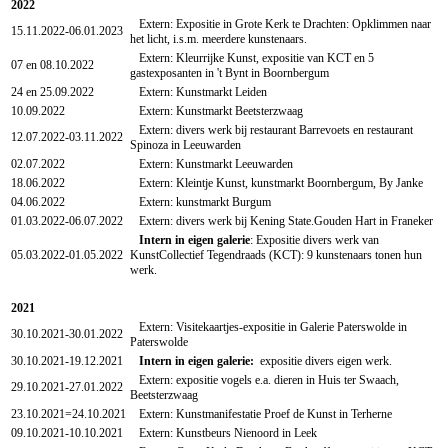
2022
Extern: Expositie in Grote Kerk te Drachten: Opklimmen naar
15.11.2022-06.01.2023
het licht, i.s.m. meerdere kunstenaars.
Extern: Kleurrijke Kunst, expositie van KCT en 5
07 en 08.10.2022
gastexposanten in 't Bynt in Boornbergum
24 en 25.09.2022
Extern: Kunstmarkt Leiden
10.09.2022
Extern: Kunstmarkt Beetsterzwaag
Extern: divers werk bij restaurant Barrevoets en restaurant
12.07.2022-03.11.2022
Spinoza in Leeuwarden
02.07.2022
Extern: Kunstmarkt Leeuwarden
18.06.2022
Extern: Kleintje Kunst, kunstmarkt Boornbergum, By Janke
04.06.2022
Extern: kunstmarkt Burgum
01.03.2022-06.07.2022
Extern: divers werk bij Kening State.Gouden Hart in Franeker
Intern in eigen galerie
: Expositie divers werk van
05.03.2022-01.05.2022
KunstCollectief Tegendraads (KCT): 9 kunstenaars tonen hun
werk.
2021
Extern: Visitekaartjes-expositie in Galerie Paterswolde in
30.10.2021-30.01.2022
Paterswolde
30.10.2021-19.12.2021
Intern in eigen galerie:
expositie divers eigen werk.
Extern: expositie vogels e.a. dieren in Huis ter Swaach,
29.10.2021-27.01.2022
Beetsterzwaag
23.10.2021=24.10.2021
Extern: Kunstmanifestatie Proef de Kunst in Terherne
09.10.2021-10.10.2021
Extern: Kunstbeurs Nienoord in Leek