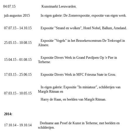
04.07.15
Kunstmarkt Leeuwarden.
juli-augustus 2015
In eigen galerie: De Zomerexpositie, expositie van eigen werk.
07.07.15 - 14.10.15
Expositie "Strand en wolken", Hotel Nobel, Ballum, Ameland.
Expositie "Vogels" in het Bezoekerscentrum De Trekvogel in
25.05.15 - 10.08.15
Almere.
Expositie Divers Werk in Grand Paviljoen Op 'e Pier in
15.04.15 - 01.08.15
Terherne.
17.03.15 - 25.06.15
Expositie Divers Werk in MFC Friesma State in Grou.
In eigen galerie: Expositie "In miniatuur", schilderijen van
Margôt Ritman en
07.03.15 - 10.05.15
Harry de Haan, en beelden van Margôt Ritman.
2014:
Deelname aan Proef de Kunst in Terherne, met beelden en
17.10.14 - 19.10.14
schilderijen.