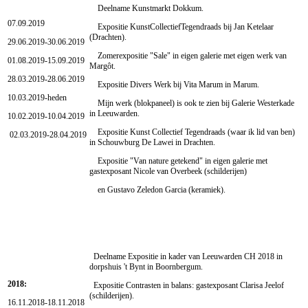
Deelname Kunstmarkt Dokkum.
07.09.2019
Expositie KunstCollectiefTegendraads bij Jan Ketelaar
(Drachten).
29.06.2019-30.06.2019
Zomerexpositie "Sale" in eigen galerie met eigen werk van
01.08.2019-15.09.2019
Margôt.
28.03.2019-28.06.2019
Expositie Divers Werk bij Vita Marum in Marum.
10.03.2019-heden
Mijn werk (blokpaneel) is ook te zien bij Galerie Westerkade
in Leeuwarden.
10.02.2019-10.04.2019
Expositie Kunst Collectief Tegendraads (waar ik lid van ben)
02.03.2019-28.04.2019
in Schouwburg De Lawei in Drachten.
Expositie "Van nature getekend" in eigen galerie met
gastexposant Nicole van Overbeek (schilderijen)
en Gustavo Zeledon Garcia (keramiek).
Deelname Expositie in kader van Leeuwarden CH 2018 in
dorpshuis 't Bynt in Boornbergum.
2018:
Expositie Contrasten in balans: gastexposant Clarisa Jeelof
(schilderijen).
16.11.2018-18.11.2018