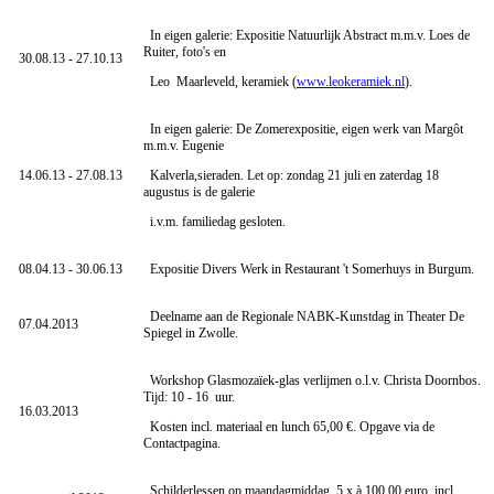
In eigen galerie: Expositie Natuurlijk Abstract m.m.v. Loes de
Ruiter, foto's en
30.08.13 - 27.10.13
Leo Maarleveld, keramiek (
www.leokeramiek.nl
).
In eigen galerie: De Zomerexpositie, eigen werk van Margôt
m.m.v. Eugenie
14.06.13 - 27.08.13
Kalverla,sieraden. Let op: zondag 21 juli en zaterdag 18
augustus is de galerie
i.v.m. familiedag gesloten.
08.04.13 - 30.06.13
Expositie Divers Werk in Restaurant 't Somerhuys in Burgum.
Deelname aan de Regionale NABK-Kunstdag in Theater De
07.04.2013
Spiegel in Zwolle.
Workshop Glasmozaïek-glas verlijmen o.l.v. Christa Doornbos.
Tijd: 10 - 16 uur.
16.03.2013
Kosten incl. materiaal en lunch 65,00 €. Opgave via de
Contactpagina.
Schilderlessen op maandagmiddag, 5 x à 100,00 euro, incl.