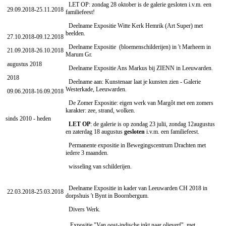
LET OP: zondag 28 oktober is de galerie gesloten i.v.m. een
29.09.2018-25.11.2018
familiefeest!
Deelname Expositie Witte Kerk Hemrik (Art Super) met
beelden.
27.10.2018-09.12.2018
Deelname Expositie (bloemenschilderijen) in 't Marheem in
21.09.2018-26.10.2018
Marum Gr.
augustus 2018
Deelname Expositie Ans Markus bij ZIENN in Leeuwarden.
2018
Deelname aan: Kunstenaar laat je kunsten zien - Galerie
Westerkade, Leeuwarden.
09.06.2018-16.09.2018
De Zomer Expositie: eigen werk van Margôt met een zomers
karakter: zee, strand, wolken.
sinds 2010 - heden
LET OP
: de galerie is op zondag 23 julii, zondag 12augustus
en zaterdag 18 augustus
gesloten
i.v.m. een familiefeest.
Permanente expositie in Bewegingscentrum Drachten met
iedere 3 maanden.
wisseling van schilderijen.
Deelname Expositie in kader van Leeuwarden CH 2018 in
22.03.2018-25.03.2018
dorpshuis 't Bynt in Boornbergum.
Divers Werk.
Expositie "Van oost-indische inkt naar olieverf", met