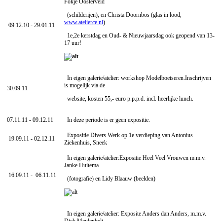
Fokje Oosterveld
(schilderijen), en Christa Doornbos (glas in lood,
www.atelierce.nl
)
09.12.10 - 29.01.11
1e,2e kerstdag en Oud- & Nieuwjaarsdag ook geopend van 13-
17 uur!
In eigen galerie/atelier: workshop Modelboetseren.Inschrijven
is mogelijk via de
30.09.11
website, kosten 55,- euro p.p.p.d. incl. heerlijke lunch.
07.11.11 - 09.12.11
In deze periode is er geen expositie.
Expositie Divers Werk op 1e verdieping van Antonius
19.09.11 - 02.12.11
Ziekenhuis, Sneek
In eigen galerie/atelier:Expositie Heel Veel Vrouwen m.m.v.
Janke Huitema
16.09.11 - 06.11.11
(fotografie) en Lidy Blaauw (beelden)
In eigen galerie/atelier: Exposite Anders dan Anders, m.m.v.