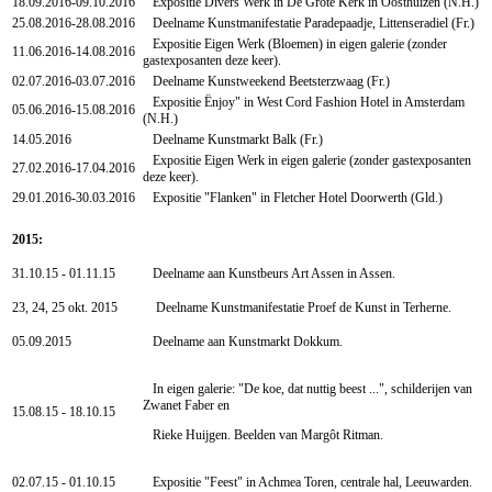
18.09.2016-09.10.2016
Expositie Divers Werk in De Grote Kerk in Oosthuizen (N.H.)
25.08.2016-28.08.2016
Deelname Kunstmanifestatie Paradepaadje, Littenseradiel (Fr.)
Expositie Eigen Werk (Bloemen) in eigen galerie (zonder
11.06.2016-14.08.2016
gastexposanten deze keer).
02.07.2016-03.07.2016
Deelname Kunstweekend Beetsterzwaag (Fr.)
Expositie Ënjoy" in West Cord Fashion Hotel in Amsterdam
05.06.2016-15.08.2016
(N.H.)
14.05.2016
Deelname Kunstmarkt Balk (Fr.)
Expositie Eigen Werk in eigen galerie (zonder gastexposanten
27.02.2016-17.04.2016
deze keer).
29.01.2016-30.03.2016
Expositie "Flanken" in Fletcher Hotel Doorwerth (Gld.)
2015:
31.10.15 - 01.11.15
Deelname aan Kunstbeurs Art Assen in Assen.
23, 24, 25 okt. 2015
Deelname Kunstmanifestatie Proef de Kunst in Terherne.
05.09.2015
Deelname aan Kunstmarkt Dokkum.
In eigen galerie: "De koe, dat nuttig beest ...", schilderijen van
Zwanet Faber en
15.08.15 - 18.10.15
Rieke Huijgen. Beelden van Margôt Ritman.
02.07.15 - 01.10.15
Expositie "Feest" in Achmea Toren, centrale hal, Leeuwarden.