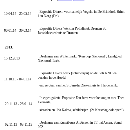
Expositie Dieren, voornamelijk Vogels, in De Brinkhof, Brink
10.04.14 - 25.05.14
1 in Norg (Dr.).
Expositie Divers Werk in Polikliniek Dronten St.
06.01.14 - 30.03.14
Jansdalziekenhuis te Dronten.
2013:
Deelname aan Wintermarkt "Kerst op Nienoord", Landgoed
15.12.2013
Nienoord, Leek.
Expositie Divers werk (schilderijen) op de Poli KNO en
beelden in de Hoofd-
11.10.13 - 04.01.14
entree-deur van het St.Jansdal Ziekenhuis te Harderwijk.
In eigen galerie: Expositie Een feest voor het oog m.m.v. Thea
Everaarts,
29.11.13 - 26.01.14
sieraden en Ida Kalma, schilderijen. (2e Kerstdag ook open!).
Deelname aan Kunstbeurs ArtAssen in TT-hal Assen. Stand
02.11.13 - 03.11.13
202.