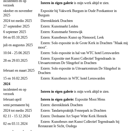
incidenteel en op
Intern in eigen galerie
is mijn werk altijd te zien.
verzoek
oktober en november
Expositie bij Vakwerk Burgum in Oude Postkantoor in
2025
Burgum
2024 tot medio 2025
Dierenkliniek Drachten
27 september 2025
Extern: Kunstmarkt Leiden
6 septemer 2025
Extern: Kunstmarkt Steenwijk
04 en 05.10.2025
Extern: Kunstbeurs Kunst op Nienoord, Leek
Extern: Solo expositie in de Grote Kerk in Drachten "Maak mij
juli en augustus 2025
mooi".
10.04 - 25.06.2025
Extern: Solo expositie in hal van WTC hotel Leeuwarden
Extern: Expositie met Kunst Collectief Tegendraads in
28 en 29.03.2025
Uitvaartcentrum De Slingehof in Drachten
Extern: Solo expositie in Uitvaartcentrum De Slingehof in
februari en maart 2025
Drachten
15 en 16.02.2025
Extern: Kunstbeurs in WTC hotel Leeuwarden
2024
incidenteel en op
Intern in eigen galerie
is mijn werk altijd te zien.
verzoek
februari-april
Intern in eigen galerie:
Expositie Mooi Mens
semi permanent bij
Extern: dierenkliniek Drachten
2024 tot medio 2025
Extern: Tandartspraktijk Fennepark in Drachten
02.11 - 15.12.2024
Extern: Deelname Art Super Witte Kerk Hemrik
Extern: Kunstbeurs met Kunst Collectief Tegendraads bij
02 en 03.11.2024
Restaurant Ie Sicht, Oudega