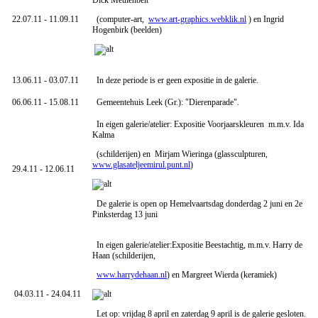
Dick Meulenbelt
22.07.11 - 11.09.11
(computer-art,
www.art-graphics.webklik.nl
) en Ingrid
Hogenbirk (beelden)
13.06.11 - 03.07.11
In deze periode is er geen expositie in de galerie.
06.06.11 - 15.08.11
Gemeentehuis Leek (Gr.): "Dierenparade".
In eigen galerie/atelier: Expositie Voorjaarskleuren m.m.v. Ida
Kalma
(schilderijen) en Mirjam Wieringa (glassculpturen,
www.glasateljeemirul.punt.nl
)
29.4.11 - 12.06.11
De galerie is open op Hemelvaartsdag donderdag 2 juni en 2e
Pinksterdag 13 juni
In eigen galerie/atelier:Expositie Beestachtig, m.m.v. Harry de
Haan (schilderijen,
www.harrydehaan.nl
) en Margreet Wierda (keramiek)
04.03.11 - 24.04.11
Let op: vrijdag 8 april en zaterdag 9 april is de galerie gesloten.