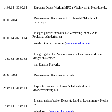
14.08.14 - 30.09.14
Expositie Divers Werk in MFC 't Vlechtwerk in Noordwolde.
Deelname aan Kunstmarkt in St. Jansdal Ziekenhuis in
06.09.2014
Harderwijk.
In eigen galerie: Expositie De Verrassing, m.m.v. Alie
Popkema, schilderijen en
05.09.14 - 02.11.14
Ankie Douma, glaskunst (
www.ankiedouma.nl
).
In eigen galrie: De Zomerexpositie: alleen eigen werk van
Margôt en sieraden
19.07.14 - 01.09.14
van Eugenie Kalverla.
07.06.2014
Deelname aan Kunstmarkt te Balk.
Expositie Bloemen in Fluwel's Tulpenland in St.
28.05.14 - 31.07.14
Maartensvlotbrug N.H.
In eigen galerie/atelier: Expositie Land en Lucht, m.m.v. Neeltje
Dam
14.03.14 - 18.05.14
schilderijen (
www.neeltjedam.nl
).