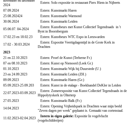
november en december
Extern: Solo expositie in restaurant Piers Hiem in Nijbeets
2024
07.09.2024
Extern: Kunstmarkt Haren
25.08.202424
Extern: Kunstmarkt Warmond
30.06.2024
Extern: Kunstmarkt Leiden
Extern: Kunstbeurs met Kunst Collectief Tegendraads in 't
05.06.07. 04-2024
Bynt in Boornbergum
17.02.23 en 18.02.23
Extern: Kunstbeurs WTC Expo in Leeuwarden
Extern: Expositie Veertigdagentijd in de Grote Kerk in
17.02 - 30.03.2024
Drachten
2023
21 en 22.10.2023
Extern: Proef de Kunst (Terherne Fr.)
07 en 08.10.2023
Extern: Kunst op Nienoord (Leek Gr.)
01.10.2023
Extern: Kunstmarkt Wijk bij Duurstede (U.)
23 en 24.09.2023
Extern: Kunstmarkt Leiden (ZH.)
09.09.2023
Extern: Kunstmarkt Haren (Gr.)
05.09.2023-25.09.203
Extern: Kunst in de etalage - Boekhandel DeKler in Leiden
Extern: Zomerexpositie van Kunst Collectief Tegendraads in de
22.07.2023-03.09.2023
Hippolytyskerk in Olterterp
27.05.2023
Extern: Kunstmarkt Balk (Fr.)
Extern: Opening Vrijheidspark in Drachten waar mijn beeld
14.04.2023
"Zeven dagen per week" geplaatst is. Gemaakt van cortenstaal.
Intern in eigen galerie:
Expositie In vogelvlucht
11.02.2023-02.04.2023
(vogelschilderijen)