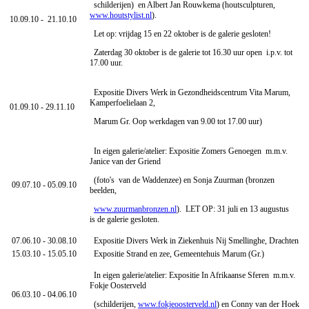
schilderijen) en Albert Jan Rouwkema (houtsculpturen,
www.houtstylist.nl
).
10.09.10 - 21.10.10
Let op: vrijdag 15 en 22 oktober is de galerie gesloten!
Zaterdag 30 oktober is de galerie tot 16.30 uur open i.p.v. tot
17.00 uur.
Expositie Divers Werk in Gezondheidscentrum Vita Marum,
Kamperfoelielaan 2,
01.09.10 - 29.11.10
Marum Gr. Oop werkdagen van 9.00 tot 17.00 uur)
In eigen galerie/atelier: Expositie Zomers Genoegen m.m.v.
Janice van der Griend
(foto's van de Waddenzee) en Sonja Zuurman (bronzen
09.07.10 - 05.09.10
beelden,
www.zuurmanbronzen.nl
). LET OP: 31 juli en 13 augustus
is de galerie gesloten.
07.06.10 - 30.08.10
Expositie Divers Werk in Ziekenhuis Nij Smellinghe, Drachten
15.03.10 - 15.05.10
Expositie Strand en zee, Gemeentehuis Marum (Gr.)
In eigen galerie/atelier: Expositie In Afrikaanse Sferen m.m.v.
Fokje Oosterveld
06.03.10 - 04.06.10
(schilderijen,
www.fokjeoosterveld.nl
) en Conny van der Hoek