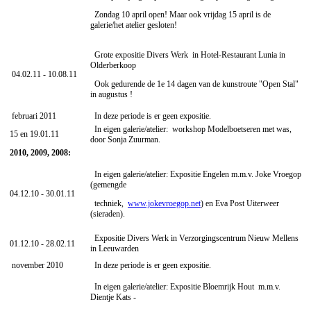
Zondag 10 april open! Maar ook vrijdag 15 april is de
galerie/het atelier gesloten!
Grote expositie Divers Werk in Hotel-Restaurant Lunia in
Olderberkoop
04.02.11 - 10.08.11
Ook gedurende de 1e 14 dagen van de kunstroute "Open Stal"
in augustus !
februari 2011
In deze periode is er geen expositie.
In eigen galerie/atelier: workshop Modelboetseren met was,
15 en 19.01.11
door Sonja Zuurman.
2010, 2009, 2008:
In eigen galerie/atelier: Expositie Engelen
m.m.v. Joke Vroegop
(gemengde
04.12.10 - 30.01.11
techniek,
www.jokevroegop.net
) en Eva Post Uiterweer
(sieraden).
Expositie Divers Werk in Verzorgingscentrum Nieuw Mellens
01.12.10 - 28.02.11
in Leeuwarden
november 2010
In deze periode is er geen expositie.
In eigen galerie/atelier: Expositie Bloemrijk Hout
m.m.v.
Dientje Kats -