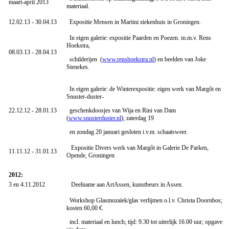
maart-april 2013
materiaal.
12.02.13 - 30.04.13
Expositie Mensen in Martini ziekenhuis in Groningen.
In eigen galerie: expositie Paarden en Poezen. m.m.v. Rens
Hoekstra,
08.03.13 - 28.04.13
schilderijen (
www.renshoekstra.nl
) en beelden van Joke
Stenekes.
In eigen galerie: de Winterexpositie: eigen werk van Margôt en
Snuster-duster-
22.12.12 - 28.01.13
geschenkdoosjes van Wija en Rini van Dam
(
www.snusterduster.nl
); zaterdag 19
en zondag 20 januari gesloten i.v.m. schaatsweer.
Expositie Divers werk van Margôt in Galerie De Parken,
11.11.12 - 31.01.13
Opende, Groningen
2012:
3 en 4.11.2012
Deelname aan ArtAssen, kunstbeurs in Assen.
Workshop Glasmozaïek/glas verlijmen o.l.v. Christa Doornbos;
kosten 60,00 €.
incl. materiaal en lunch; tijd: 9.30 tot uiterlijk 16.00 uur; opgave