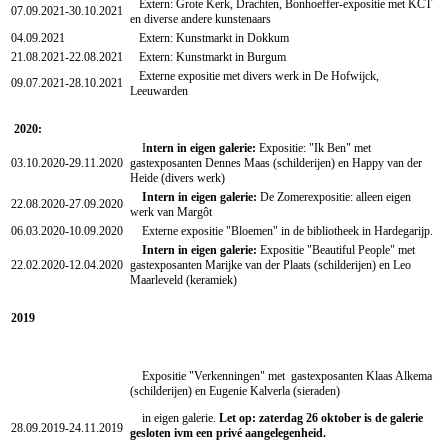
Extern: Grote Kerk, Drachten, Bonhoeffer-expositie met KCT
07.09.2021-30.10.2021
en diverse andere kunstenaars
04.09.2021
Extern: Kunstmarkt in Dokkum
21.08.2021-22.08.2021
Extern: Kunstmarkt in Burgum
Externe expositie met divers werk in De Hofwijck,
09.07.2021-28.10.2021
Leeuwarden
2020:
I
ntern in eigen galerie:
Expositie: "Ik Ben" met
03.10.2020-29.11.2020
gastexposanten Dennes Maas (schilderijen) en Happy van der
Heide (divers werk)
Intern in eigen galerie:
De Zomerexpositie: alleen eigen
22.08.2020-27.09.2020
werk van Margôt
06.03.2020-10.09.2020
Externe expositie "Bloemen" in de bibliotheek in Hardegarijp.
Intern in eigen galerie:
Expositie "Beautiful People" met
22.02.2020-12.04.2020
gastexposanten Marijke van der Plaats (schilderijen) en Leo
Maarleveld (keramiek)
2019
Expositie "Verkenningen" met gastexposanten Klaas Alkema
(schilderijen) en Eugenie Kalverla (sieraden)
in eigen galerie.
Let op: zaterdag 26 oktober is de galerie
28.09.2019-24.11.2019
gesloten ivm een privé aangelegenheid.