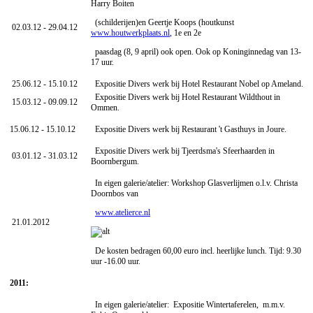
Harry Boiten
(schilderijen)en Geertje Koops (houtkunst
02.03.12 - 29.04.12
www.houtwerkplaats.nl
, 1e en 2e
paasdag (8, 9 april) ook open. Ook op Koninginnedag van 13-
17 uur.
25.06.12 - 15.10.12
Expositie Divers werk bij Hotel Restaurant Nobel op Ameland.
Expositie Divers werk bij Hotel Restaurant Wildthout in
15.03.12 - 09.09.12
Ommen.
15.06.12 - 15.10.12
Expositie Divers werk bij Restaurant 't Gasthuys in Joure.
Expositie Divers werk bij Tjeerdsma's Sfeerhaarden in
03.01.12 - 31.03.12
Boornbergum.
In eigen galerie/atelier: Workshop Glasverlijmen o.l.v. Christa
Doornbos van
www.atelierce.nl
21.01.2012
De kosten bedragen 60,00 euro incl. heerlijke lunch. Tijd: 9.30
uur -16.00 uur.
2011:
In eigen galerie/atelier: Expositie Wintertaferelen, m.m.v.