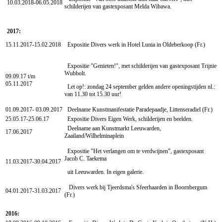
10.03.2018-06.05.2018
schilderijen van gastexposant Melda Wibawa.
2017:
15.11.2017-15.02.2018
Expositie Divers werk in Hotel Lunia in Oldeberkoop (Fr.)
Expositie "Genieten!", met schilderijen van gastexposant Trijnie
Wubbolt.
09.09.17 t/m
05.11.2017
Let op!: zondag 24 september gelden andere openingstijden nl.:
van 11.30 tot 15.30 uur!
01.09.2017- 03.09.2017
Deelname Kunstmanifestatie Paradepaadje, Littenseradiel (Fr.)
25.05.17-25.06.17
Expositie Divers Eigen Werk, schilderijen en beelden.
Deelname aan Kunstmarkt Leeuwarden,
17.06.2017
Zaailand/Wilhelminaplein
Expositie "Het verlangen om te verdwijnen", gastexposant
Jacob C. Taekema
11.03.2017-30.04.2017
uit Leeuwarden. In eigen galerie.
Divers werk bij Tjeerdsma's Sfeerhaarden in Boornbergum
04.01.2017-31.03.2017
(Fr.)
2016: