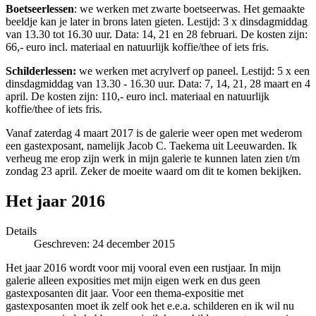
Boetseerlessen
: we werken met zwarte boetseerwas. Het gemaakte
beeldje kan je later in brons laten gieten. Lestijd: 3 x dinsdagmiddag
van 13.30 tot 16.30 uur. Data: 14, 21 en 28 februari. De kosten zijn:
66,- euro incl. materiaal en natuurlijk koffie/thee of iets fris.
Schilderlessen:
we werken met acrylverf op paneel. Lestijd: 5 x een
dinsdagmiddag van 13.30 - 16.30 uur. Data: 7, 14, 21, 28 maart en 4
april. De kosten zijn: 110,- euro incl. materiaal en natuurlijk
koffie/thee of iets fris.
Vanaf zaterdag 4 maart 2017 is de galerie weer open met wederom
een gastexposant, namelijk Jacob C. Taekema uit Leeuwarden. Ik
verheug me erop zijn werk in mijn galerie te kunnen laten zien t/m
zondag 23 april. Zeker de moeite waard om dit te komen bekijken.
Het jaar 2016
Details
Geschreven: 24 december 2015
Het jaar 2016 wordt voor mij vooral even een rustjaar. In mijn
galerie alleen exposities met mijn eigen werk en dus geen
gastexposanten dit jaar. Voor een thema-expositie met
gastexposanten moet ik zelf ook het e.e.a. schilderen en ik wil nu