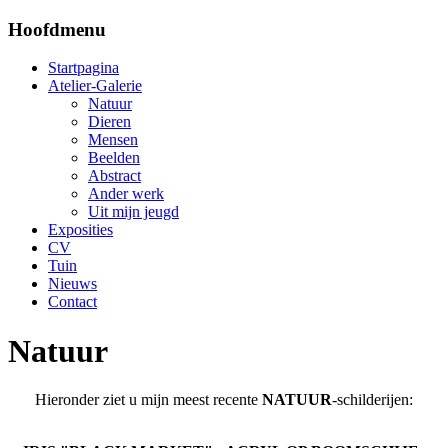
Hoofdmenu
Startpagina
Atelier-Galerie
Natuur
Dieren
Mensen
Beelden
Abstract
Ander werk
Uit mijn jeugd
Exposities
CV
Tuin
Nieuws
Contact
Natuur
Hieronder ziet u mijn meest recente
NATUUR
-schilderijen: